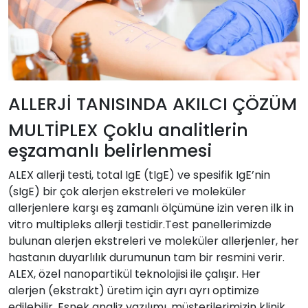
ALLERJİ TANISINDA AKILCI ÇÖZÜM
MULTİPLEX Çoklu analitlerin
eşzamanlı belirlenmesi
ALEX allerji testi, total IgE (tIgE) ve spesifik IgE’nin
(sIgE) bir çok alerjen ekstreleri ve moleküler
allerjenlere karşı eş zamanlı ölçümüne izin veren ilk in
vitro multipleks allerji testidir.Test panellerimizde
bulunan alerjen ekstreleri ve moleküler allerjenler, her
hastanın duyarlılık durumunun tam bir resmini verir.
ALEX, özel nanopartikül teknolojisi ile çalışır. Her
alerjen (ekstrakt) üretim için ayrı ayrı optimize
edilebilir. Esnek analiz yazılımı, müşterilerimizin klinik