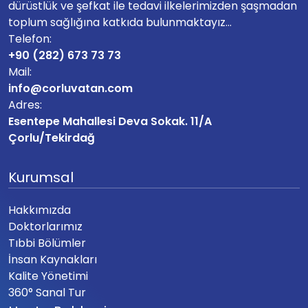
dürüstlük ve şefkat ile tedavi ilkelerimizden şaşmadan
toplum sağlığına katkıda bulunmaktayız...
Telefon:
+90 (282) 673 73 73
Mail:
info@corluvatan.com
Adres:
Esentepe Mahallesi Deva Sokak. 11/A
Çorlu/Tekirdağ
Kurumsal
Hakkımızda
Doktorlarımız
Tıbbi Bölümler
İnsan Kaynakları
Kalite Yönetimi
360° Sanal Tur