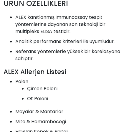
ÜRÜN ÖZELLİKLERİ
ALEX kanıtlanmış immunoassay tespit
yöntemlerine dayanan son teknoloji bir
multipleks ELISA testidir.
Analitik performans kriterleri ile uyumludur.
Referans yöntemlerle yüksek bir korelasyona
sahiptir.
ALEX Allerjen Listesi
Polen
Çimen Poleni
Ot Poleni
Mayalar & Mantarlar
Mite & Hamamböceği
Hayvan Kepek & Epiteli