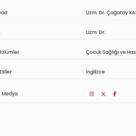
yad
Uzm. Dr. Çağatay K
n
Uzm. Dr.
Bölümler
Çocuk Sağlığı ve Hast
 Diller
İngilizce
l Medya