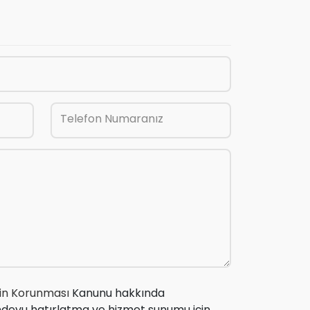
Telefon Numaranız
erin Korunması
Kanunu hakkında
ndevu hatırlatma ve hizmet sunumu için