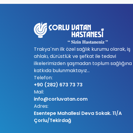
Trakya`nın ilk özel sağlık kurumu olarak, iş
ahlakı, dürüstlük ve şefkat ile tedavi
ilkelerimizden şaşmadan toplum sağlığına
katkıda bulunmaktayız...
Telefon:
+90 (282) 673 73 73
Mail:
info@corluvatan.com
Adres:
Esentepe Mahallesi Deva Sokak. 11/A
Çorlu/Tekirdağ