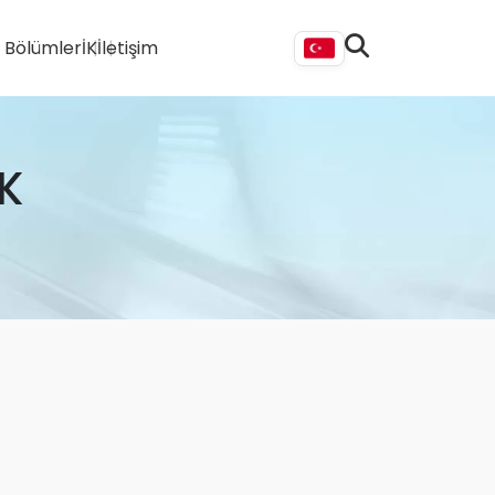
i Bölümler
İK
İletişim
K