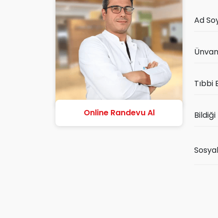
Ad So
Ünva
Tıbbi 
Online Randevu Al
Bildiği
Sosya