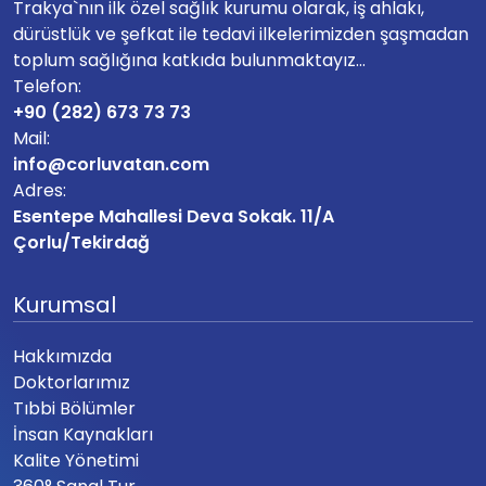
Trakya`nın ilk özel sağlık kurumu olarak, iş ahlakı,
dürüstlük ve şefkat ile tedavi ilkelerimizden şaşmadan
toplum sağlığına katkıda bulunmaktayız...
Telefon:
+90 (282) 673 73 73
Mail:
info@corluvatan.com
Adres:
Esentepe Mahallesi Deva Sokak. 11/A
Çorlu/Tekirdağ
Kurumsal
Hakkımızda
Doktorlarımız
Tıbbi Bölümler
İnsan Kaynakları
Kalite Yönetimi