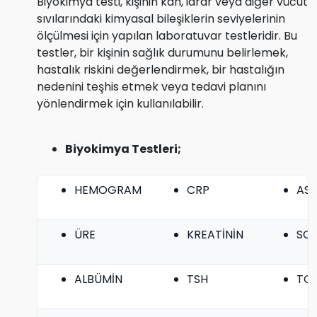
Biyokimya testi, kişinin kan, idrar veya diğer vücut
sıvılarındaki kimyasal bileşiklerin seviyelerinin
ölçülmesi için yapılan laboratuvar testleridir. Bu
testler, bir kişinin sağlık durumunu belirlemek,
hastalık riskini değerlendirmek, bir hastalığın
nedenini teşhis etmek veya tedavi planını
yönlendirmek için kullanılabilir.
Biyokimya Testleri;
HEMOGRAM
CRP
AS
ÜRE
KREATİNİN
SO
ALBÜMİN
TSH
TOT