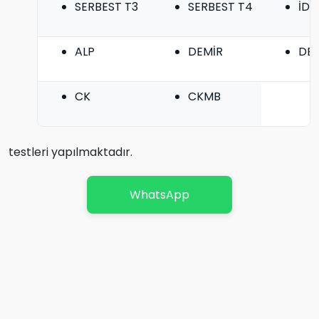
SERBEST T3
SERBEST T4
İDR
ALP
DEMİR
DE
CK
CKMB
testleri yapılmaktadır.
WhatsApp