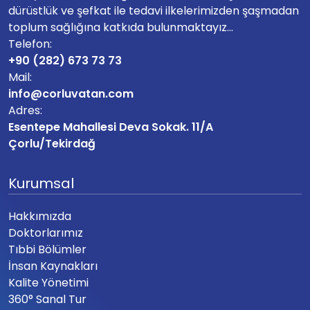
dürüstlük ve şefkat ile tedavi ilkelerimizden şaşmadan
toplum sağlığına katkıda bulunmaktayız...
Telefon:
+90 (282) 673 73 73
Mail:
info@corluvatan.com
Adres:
Esentepe Mahallesi Deva Sokak. 11/A
Çorlu/Tekirdağ
Kurumsal
Hakkımızda
Doktorlarımız
Tıbbi Bölümler
İnsan Kaynakları
Kalite Yönetimi
360° Sanal Tur