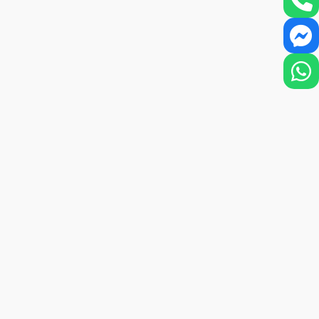
dilen, uçtan uca entegre sistemleriyle, ilk
loji ekipman ve altyapıyla desteklenen, 5G
a sistemlerine sahip, en iyi uluslararası ve
an bir kuruluşta çok faydalı bilgiler edindik.
DEM ve ekip arkadaşlarına bize sunmuş
oruz.
RMAK ADINA KENDİMİZİ
İYORUZ.
unda, güncel gelişmeleri takip ediyor ve iyi
alışıyoruz.
Turizmini Geliştirme Derneği’nin