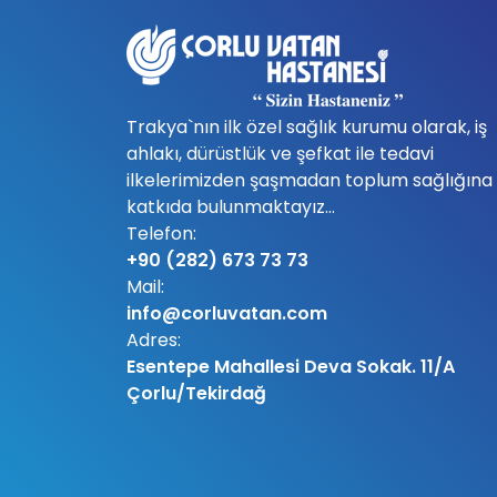
Trakya`nın ilk özel sağlık kurumu olarak, iş
ahlakı, dürüstlük ve şefkat ile tedavi
ilkelerimizden şaşmadan toplum sağlığına
katkıda bulunmaktayız...
Telefon:
+90 (282) 673 73 73
Mail:
info@corluvatan.com
Adres:
Esentepe Mahallesi Deva Sokak. 11/A
Çorlu/Tekirdağ