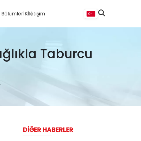
i Bölümler
İK
İletişim
ağlıkla Taburcu
.
DIĞER HABERLER