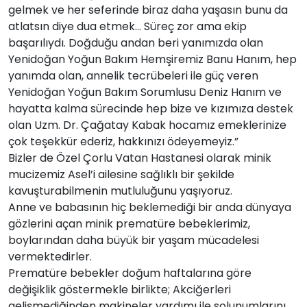
gelmek ve her seferinde biraz daha yaşasın bunu da
atlatsın diye dua etmek… Süreç zor ama ekip
başarılıydı. Doğduğu andan beri yanımızda olan
Yenidoğan Yoğun Bakım Hemşiremiz Banu Hanım, hep
yanımda olan, annelik tecrübeleri ile güç veren
Yenidoğan Yoğun Bakım Sorumlusu Deniz Hanım ve
hayatta kalma sürecinde hep bize ve kızımıza destek
olan Uzm. Dr. Çağatay Kabak hocamız emeklerinize
çok teşekkür ederiz, hakkınızı ödeyemeyiz.”
Bizler de Özel Çorlu Vatan Hastanesi olarak minik
mucizemiz Asel’i ailesine sağlıklı bir şekilde
kavuşturabilmenin mutluluğunu yaşıyoruz.
Anne ve babasının hiç beklemediği bir anda dünyaya
gözlerini açan minik prematüre bebeklerimiz,
boylarından daha büyük bir yaşam mücadelesi
vermektedirler.
Prematüre bebekler doğum haftalarına göre
değişiklik göstermekle birlikte; Akciğerleri
gelişmediğinden makineler yardımı ile solunumlarını