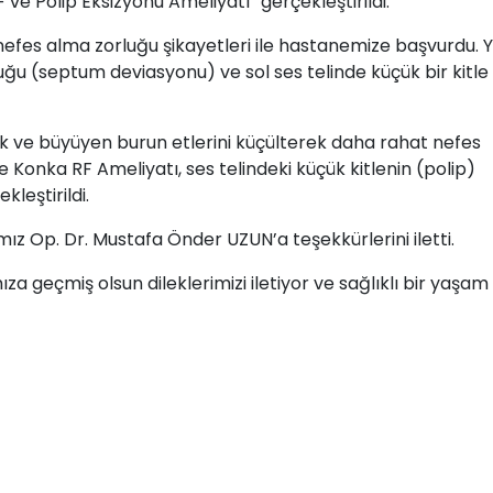
ve Polip Eksizyonu Ameliyatı” gerçekleştirildi.
e nefes alma zorluğu şikayetleri ile hastanemize başvurdu. 
ğu (septum deviasyonu) ve sol ses telinde küçük bir kitle
ek ve büyüyen burun etlerini küçülterek daha rahat nefes
Konka RF Ameliyatı, ses telindeki küçük kitlenin (polip)
kleştirildi.
ız Op. Dr. Mustafa Önder UZUN’a teşekkürlerini iletti.
a geçmiş olsun dileklerimizi iletiyor ve sağlıklı bir yaşam