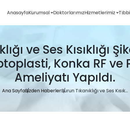
Anasayfa
Kurumsal
Doktorlarımız
Hizmetlerimiz
Tıbb
Hasta Hakları Ve Sorumlulukları
Hasta Ve Ziyaretçi Rehberi
Bilgi Toplumu Hizmet Bilgileri
lığı ve Ses Kısıklığı Şi
oplasti, Konka RF ve 
Ameliyatı Yapıldı.
Ana Sayfa
Bizden Haberler
Burun Tıkanıklığı ve Ses Kısık...