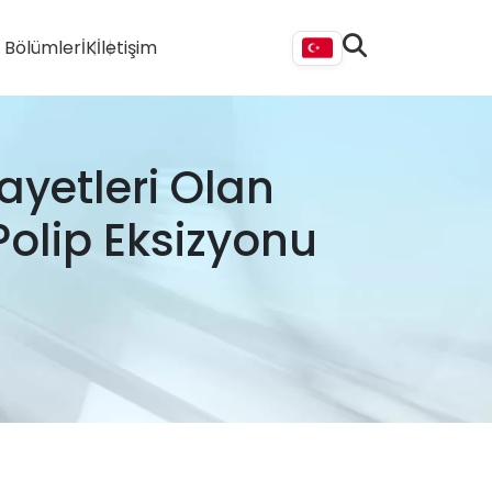
i Bölümler
İK
İletişim
kayetleri Olan
Polip Eksizyonu