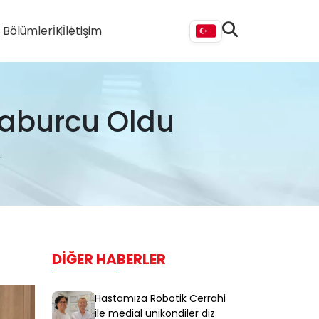
i Bölümler
İK
İletişim
Taburcu Oldu
.
DIĞER HABERLER
Hastamıza Robotik Cerrahi
ile medial unikondiler diz