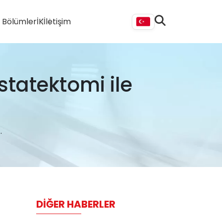
i Bölümler
İK
İletişim
statektomi ile
.
DIĞER HABERLER