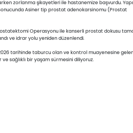
parken zorlanma şikayetleri ile hastanemize başvurdu. Yap
 sonucunda Asiner tip prostat adenokarsinomu (Prostat
rostatektomi Operasyonu ile kanserli prostat dokusu ta
andı ve idrar yolu yeniden düzenlendi.
2026 tarihinde taburcu olan ve kontrol muayenesine gele
 ve sağlıklı bir yaşam sürmesini diliyoruz.