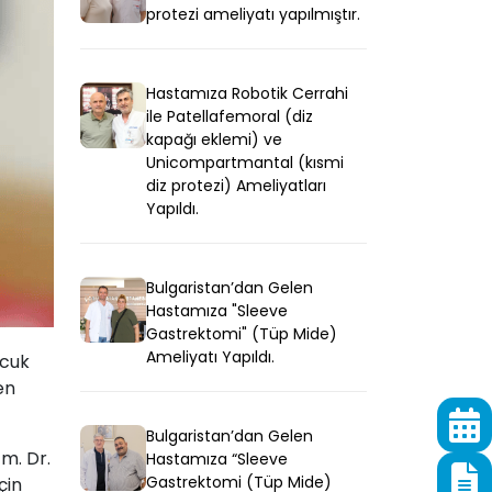
protezi ameliyatı yapılmıştır.
Hastamıza Robotik Cerrahi
ile Patellafemoral (diz
kapağı eklemi) ve
Unicompartmantal (kısmi
diz protezi) Ameliyatları
Yapıldı.
Bulgaristan’dan Gelen
Hastamıza "Sleeve
Gastrektomi" (Tüp Mide)
Ameliyatı Yapıldı.
ocuk
en
Bulgaristan’dan Gelen
m. Dr.
Hastamıza “Sleeve
Gastrektomi (Tüp Mide)
çin