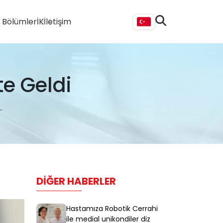
i Bölümler
İK
İletişim
e Geldi
.
DIĞER HABERLER
Hastamıza Robotik Cerrahi
ile medial unikondiler diz