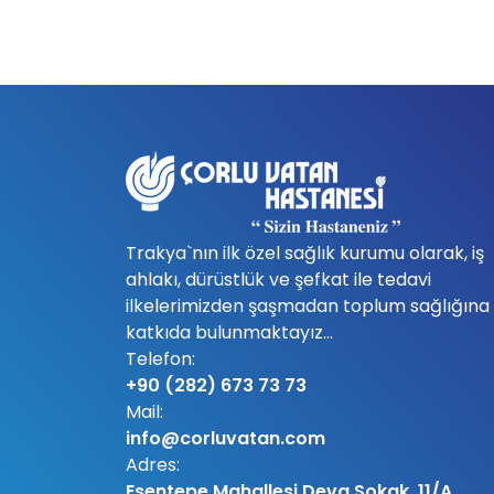
Trakya`nın ilk özel sağlık kurumu olarak, iş
ahlakı, dürüstlük ve şefkat ile tedavi
ilkelerimizden şaşmadan toplum sağlığına
katkıda bulunmaktayız...
Telefon:
+90 (282) 673 73 73
Mail:
info@corluvatan.com
Adres:
Esentepe Mahallesi Deva Sokak. 11/A