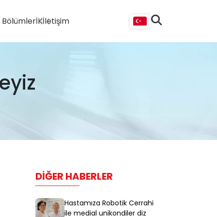
i Bölümler
İK
İletişim
eyiz
DIĞER HABERLER
Hastamıza Robotik Cerrahi
ile medial unikondiler diz