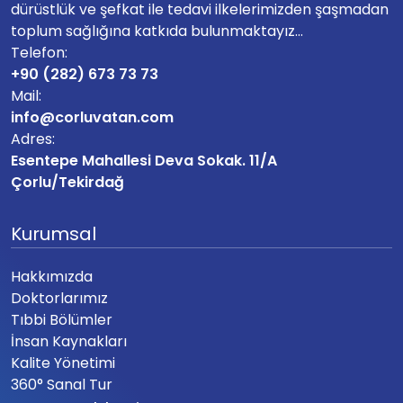
dürüstlük ve şefkat ile tedavi ilkelerimizden şaşmadan
toplum sağlığına katkıda bulunmaktayız...
Telefon:
+90 (282) 673 73 73
Mail:
info@corluvatan.com
Adres:
Esentepe Mahallesi Deva Sokak. 11/A
Çorlu/Tekirdağ
Kurumsal
Hakkımızda
Doktorlarımız
Tıbbi Bölümler
İnsan Kaynakları
Kalite Yönetimi
360° Sanal Tur