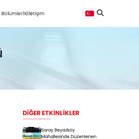
i Bölümler
İK
İletişim
ü
DIĞER ETKINLIKLER
Saray Beyazköy
Mahallesinde Düzenlenen