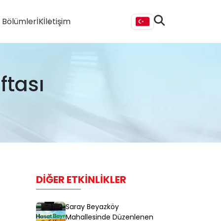
i Bölümler
İK
İletişim
ftası
DIĞER ETKINLIKLER
Saray Beyazköy
Mahallesinde Düzenlenen