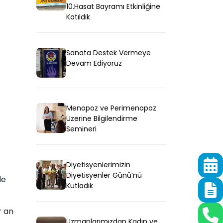
10.Hasat Bayramı Etkinliğine
Katıldık
Sanata Destek Vermeye
Devam Ediyoruz
Menopoz ve Perimenopoz
Üzerine Bilgilendirme
Semineri
Diyetisyenlerimizin
Diyetisyenler Günü’nü
de
Kutladık
r an
Uzmanlarımızdan Kadın ve