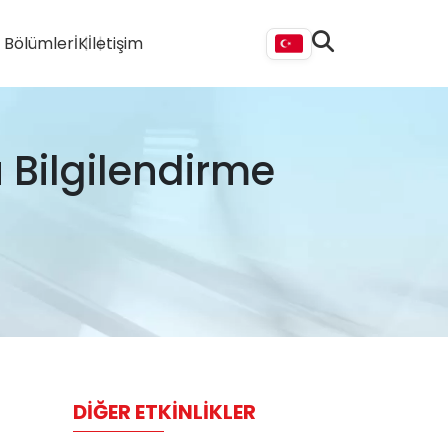
i Bölümler
İK
İletişim
 Bilgilendirme
DIĞER ETKINLIKLER