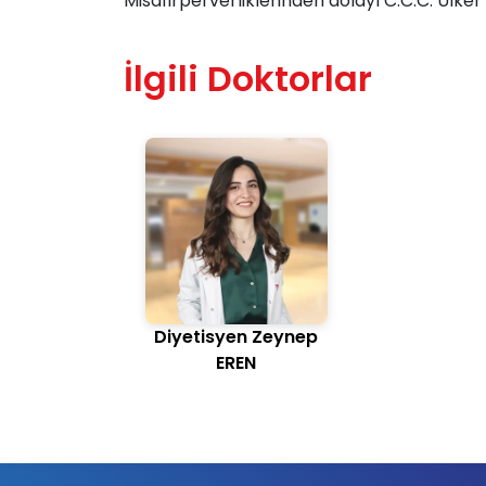
Misafirperverliklerinden dolayı C.C.C. Ülke
İlgili Doktorlar
Diyetisyen Zeynep
EREN