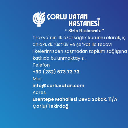
Trakya`nın ilk özel sağlık kurumu olarak, iş
ahlakı, dürüstlük ve şefkat ile tedavi
ilkelerimizden şaşmadan toplum sağlığına
katkıda bulunmaktayız...
Telefon:
+90 (282) 673 73 73
Mail:
info@corluvatan.com
Adres:
Esentepe Mahallesi Deva Sokak. 11/A
Çorlu/Tekirdağ